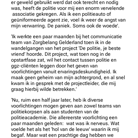
er geweld gebruikt werd dat ook terecht en nodig
was, heeft de politie voor mij een enorm vervelende
associatie gekregen. Als ik een politieauto of
geüniformeerde agent zie, voel ik weer de angst van
mijn verwarring. De paniek. Soms ook de woede’.
‘Ik werkte een paar maanden bij het communicatie
team van Zorgbelang Gelderland toen ik in de
wandelgangen van het project ‘De politie, je beste
vriend’ hoorde. Dit project, wat toen nog in de
opstartfase zat, wil het contact tussen politie en
ggz-cliënten leggen door het geven van
voorlichtingen vanuit ervaringsdeskundigheid. Ik
maak geen geheim van mijn achtergrond, en al snel
kwam ik in gesprek met de projectleider, die mij
graag hierbij wilde betrekken.’
‘Nu, ruim een half jaar later, heb ik diverse
voorlichtingen mogen geven aan zowel teams van
politiekorpsen als aan studenten van de
politieacademie. Die allereerste voorlichting een
paar maanden geleden: wat was ik nerveus. Wat
voelde het als het ‘hol van de leeuw’ waarin ik mij
begaf. Maar wat een prachtige dag hebben we