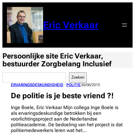
Ga
naar
de
Eric Verkaar
inhoud
Persoonlijke site Eric Verkaar,
bestuurder Zorgbelang Inclusief
Zoeken
Zoeken
ERVARINGSDESKUNDIGHEID
 · 
POLITIE
30/06/2015
De politie is je beste vriend ?!
Inge Boele, Eric Verkaar Mijn collega Inge Boele is
als ervaringsdeskundige betrokken bij een
voorlichtingsproject aan de Nederlandse
politieacademie. De bedoeling van het project is dat
politiemedewerkers leren wat het…