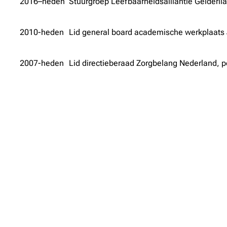
2016–heden
Stuurgroep Leefbaarheidsalliantie Gelderll
2010-heden
Lid general board academische werkplaats 
2007-heden
Lid directieberaad Zorgbelang Nederland, po