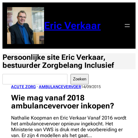
Ga
naar
de
Eric Verkaar
inhoud
Persoonlijke site Eric Verkaar,
bestuurder Zorgbelang Inclusief
Zoeken
Zoeken
ACUTE ZORG
 · 
AMBULANCEVERVOER
14/09/2015
Wie mag vanaf 2018
ambulancevervoer inkopen?
Nathalie Koopman en Eric Verkaar Vanaf 2016 wordt
het ambulancevervoer opnieuw ingekocht. Het
Ministerie van VWS is druk met de voorbereiding er
van. Er zijn 4 modellen als het gaat…