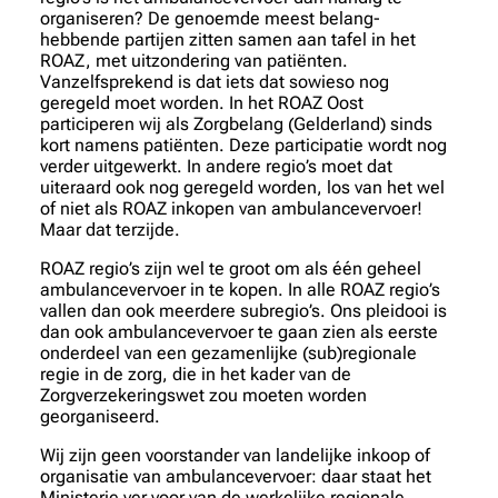
organiseren
? De genoemde meest belang-
hebbende partijen zitten samen aan tafel in het
ROAZ, met uitzondering van patiënten.
Vanzelfsprekend is dat iets dat sowieso nog
geregeld moet worden. In het ROAZ Oost
participeren wij als Zorgbelang (Gelderland) sinds
kort namens patiënten. Deze participatie wordt nog
verder uitgewerkt. In andere regio’s moet dat
uiteraard ook nog geregeld worden, los van het wel
of niet als ROAZ inkopen van ambulancevervoer!
Maar dat terzijde.
ROAZ regio’s zijn wel te groot om als één geheel
ambulancevervoer in te kopen. In alle ROAZ regio’s
vallen dan ook meerdere subregio’s. Ons pleidooi is
dan ook ambulancevervoer te gaan zien als eerste
onderdeel van een gezamenlijke (sub)regionale
regie in de zorg, die in het kader van de
Zorgverzekeringswet zou moeten worden
georganiseerd.
Wij zijn geen voorstander van landelijke inkoop of
organisatie van ambulancevervoer: daar staat het
Ministerie ver voor van de werkelijke regionale