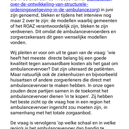
over-de-ontwikkeling-van-structurele-
ordeningswetgeving-in-de-ambulancezorg
) in juni
zijn genoemd, bleken er tijdens het interview nog
maar 2 over te zijn: de modellen waarbij gemeenten
of het ROAZ verantwoordelijk zijn, bleken te zijn
verdwenen. Dit omdat de ambulancevervoerders en
zorgverzekeraars dit geen wenselijke modellen
vonden.
Wij pleiten er voor om uit te gaan van de vraag:
‘wie
heeft het meeste directe belang bij een goede
kwaliteit tegen aanvaardbare kosten als het gaat om
ambulancevervoer
? Dat zijn uiteraard de patiënten.
Maar natuurlijk ook de ziekenhuizen en bijvoorbeeld
huisartsen of andere zorgverleners die direct met
ambulancevervoer te maken hebben. In onze ogen
zouden deze partijen samen in de toekomst het
ambulancevervoer dienen ‘in te kopen’. Zij hebben
het beste zicht op de vraag hoe in een region het
ambulancevervoer ingericht zou moeten zijn, in
samenhang met het totale zorgaanbod.
De vraag is vervolgens
‘op welke schaal en in welke
regio’s is het ambulancevervoer dan handig te