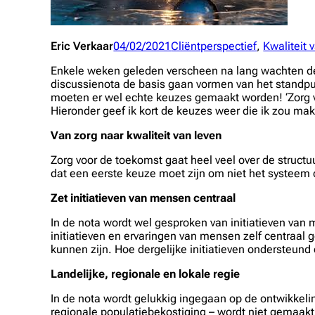
Eric Verkaar
04/02/2021
Cliëntperspectief
, 
Kwaliteit 
Enkele weken geleden verscheen na lang wachten de 
discussienota de basis gaan vormen van het standp
moeten er wel echte keuzes gemaakt worden
! ‘Zor
Hieronder geef ik kort de keuzes weer die ik zou ma
Van zorg naar kwaliteit van leven
Zorg voor de toekomst gaat heel veel over de structu
dat een eerste keuze moet zijn om niet het systeem 
Zet initiatieven van mensen centraal
In de nota wordt wel gesproken van initiatieven van
initiatieven en ervaringen van mensen zelf centraal
kunnen zijn. Hoe dergelijke initiatieven ondersteund
Landelijke, regionale en lokale regie
In de nota wordt gelukkig ingegaan op de ontwikkeli
regionale populatiebekostiging – wordt niet gemaak