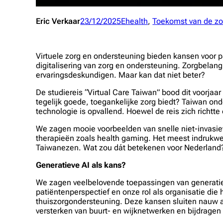
Eric Verkaar
23/12/2025
Ehealth
, 
Toekomst van de zo
Virtuele zorg en ondersteuning bieden kansen voor p
digitalisering van zorg en ondersteuning. Zorgbelang 
ervaringsdeskundigen. Maar kan dat niet beter?
De studiereis “Virtual Care Taiwan” bood dit voorjaa
tegelijk goede, toegankelijke zorg biedt? Taiwan ond
technologie is opvallend. Hoewel de reis zich richtt
We zagen mooie voorbeelden van snelle niet-invasie
therapieën zoals health gaming. Het meest indrukwe
Taiwanezen. Wat zou dát betekenen voor Nederland
Generatieve AI als kans?
We zagen veelbelovende toepassingen van generatieve
patiëntenperspectief en onze rol als organisatie die 
thuiszorgondersteuning. Deze kansen sluiten nauw aa
versterken van buurt- en wijknetwerken en bijdragen 