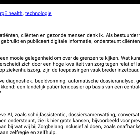
rg
E health
, 
technologie
atiënten, cliënten en gezonde mensen denk ik. Als bestuurder v
gebruikt en publiceert digitale informatie, ondersteunt cliënten
r een mooie gelegenheid om over de grenzen te kijken. Wat kunn
erscheidt zich door een hoge kwaliteit van zorg tegen relatief 
e op ziekenhuiszorg, zijn de toepassingen vaak breder inzetbaar.
ve diagnostiek, beeldvorming, automatische dossieranalyse, g
kkend: een landelijk patiëntendossier op basis van een centr
?
 AI, zoals schrijfassistentie, dossiersamenvatting, conversati
hen ondersteunt, zie ik hier grote kansen, bijvoorbeeld voor pr
n bij wat wij bij Zorgbelang Inclusief al doen, zoals onafhank
aan zelfregie en zelfhulp.