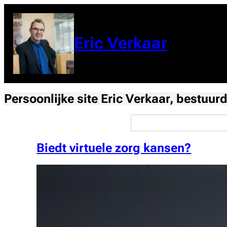
Ga
naar
de
inhoud
Eric Verkaar
Persoonlijke site Eric Verkaar, bestuur
Zoeken
Biedt virtuele zorg kansen?