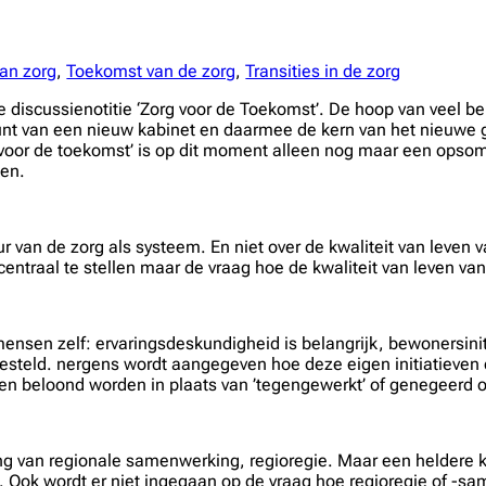
van zorg
, 
Toekomst van de zorg
, 
Transities in de zorg
discussienotitie ‘Zorg voor de Toekomst’. De hoop van veel be
unt van een nieuw kabinet en daarmee de kern van het nieuwe
g voor de toekomst’ is op dit moment alleen nog maar een opso
ken.
ur van de zorg als systeem. En niet over de kwaliteit van leve
centraal te stellen maar de vraag hoe de kwaliteit van leven v
 mensen zelf: ervaringsdeskundigheid is belangrijk, bewonersin
 gesteld. nergens wordt aangegeven hoe deze eigen initiatieven
 en beloond worden in plaats van ’tegengewerkt’ of genegeerd o
ng van regionale samenwerking, regioregie. Maar een heldere ke
t. Ook wordt er niet ingegaan op de vraag hoe regioregie of 