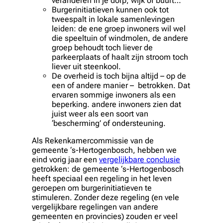
veranderen in je dorp, wijk of buurt…
Burgerinitiatieven kunnen ook tot
tweespalt in lokale samenlevingen
leiden: de ene groep inwoners wil wel
die speeltuin of windmolen, de andere
groep behoudt toch liever de
parkeerplaats of haalt zijn stroom toch
liever uit steenkool.
De overheid is toch bijna altijd – op de
een of andere manier – betrokken. Dat
ervaren sommige inwoners als een
beperking. andere inwoners zien dat
juist weer als een soort van
‘bescherming’ of ondersteuning.
Als Rekenkamercommissie van de
gemeente ‘s-Hertogenbosch, hebben we
eind vorig jaar een
vergelijkbare conclusie
getrokken: de gemeente ‘s-Hertogenbosch
heeft speciaal een regeling in het leven
geroepen om burgerinitiatieven te
stimuleren. Zonder deze regeling (en vele
vergelijkbare regelingen van andere
gemeenten en provincies) zouden er veel