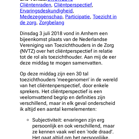
Cliëntenraden
, 
Cliëntperspectief
, 
Ervaringsdeskundigheid
, 
Medezeggenschap
, 
Participatie
, 
Toezicht in
de zorg
, 
Zorgbelang
Dinsdag 3 juli 2018 vond in Arnhem een
bijeenkomst plaats van de Nederlandse
Vereniging van Toezichthouders in de Zorg
(NVTZ) over het cliëntperspectief in relatie
tot de rol als toezichthouder. Aan mij de eer
deze middag te mogen samenvatten.
Op deze middag zijn een 30 tal
toezichthouders ‘meegenomen’ in de wereld
van het cliëntenperspectief, door enkele
sprekers. Het cliëntperspectief is een
veelomvattend begrip en definities zijn
verschillend, maar in elk geval onderscheid
ik altijd een aantal kernelementen:
Subjectiviteit
: ervaringen zijn erg
persoonlijk en ook verschillend, maar
ze kennen vaak wel een ‘rode draad’.
Het gaat altijd om het persoonlijke,