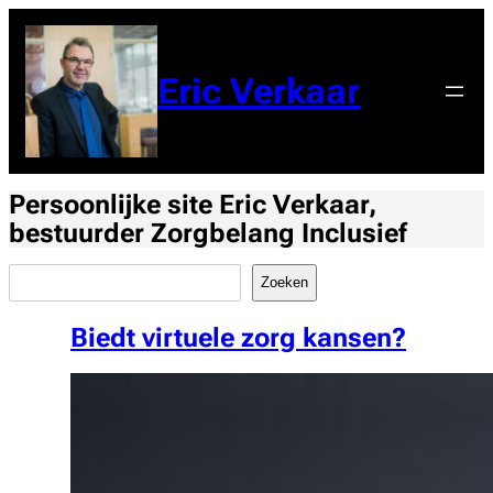
Ga
naar
de
Eric Verkaar
inhoud
Persoonlijke site Eric Verkaar,
bestuurder Zorgbelang Inclusief
Zoeken
Zoeken
Biedt virtuele zorg kansen?