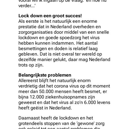
vooral wil ik ingaan op de vraag: ‘en hoe nu
verder…’
Lock down een groot succes!
Als eerste is het natuurlijk een enorme
prestatie dat in Nederland overheden en
zorgorganisaties door middel van een snelle
lockdown en goede spoedzorg het virus
hebben kunnen indammen. Het aantal
besmettingen en doden is relatief laag
gebleven. Dat is niet overal ter wereld op
dezelfde manier gelukt, daar mag Nederland
trots op zijn.
Belangrijkste problemen
Allereerst blijft het natuurlijk enorm
verdrietig dat het corona virus op dit moment
meer dan 50.000 mensen heeft besmet, er
bijna 12.000 ziekenhuisopnames zijn
geweest en dat het virus al zo’n 6.000 levens
heeft geëist in Nederland.
Daarnaast heeft de lockdown en het
grotendeels stoppen van de ‘gewone’ zorg
ook geleid tot een aantal problemen die