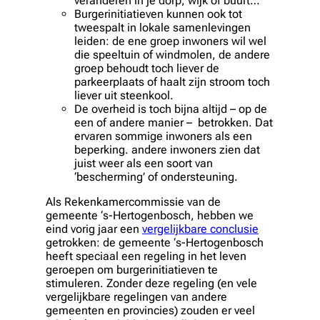
veranderen in je dorp, wijk of buurt…
Burgerinitiatieven kunnen ook tot
tweespalt in lokale samenlevingen
leiden: de ene groep inwoners wil wel
die speeltuin of windmolen, de andere
groep behoudt toch liever de
parkeerplaats of haalt zijn stroom toch
liever uit steenkool.
De overheid is toch bijna altijd – op de
een of andere manier – betrokken. Dat
ervaren sommige inwoners als een
beperking. andere inwoners zien dat
juist weer als een soort van
‘bescherming’ of ondersteuning.
Als Rekenkamercommissie van de
gemeente ‘s-Hertogenbosch, hebben we
eind vorig jaar een
vergelijkbare conclusie
getrokken: de gemeente ‘s-Hertogenbosch
heeft speciaal een regeling in het leven
geroepen om burgerinitiatieven te
stimuleren. Zonder deze regeling (en vele
vergelijkbare regelingen van andere
gemeenten en provincies) zouden er veel