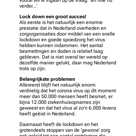
vooral wil ik ingaan op de vraag: ‘en hoe nu
verder…’
Lock down een groot succes!
Als eerste is het natuurlijk een enorme
prestatie dat in Nederland overheden en
zorgorganisaties door middel van een snelle
lockdown en goede spoedzorg het virus
hebben kunnen indammen. Het aantal
besmettingen en doden is relatief laag
gebleven. Dat is niet overal ter wereld op
dezelfde manier gelukt, daar mag Nederland
trots op zijn.
Belangrijkste problemen
Allereerst blijft het natuurlijk enorm
verdrietig dat het corona virus op dit moment
meer dan 50.000 mensen heeft besmet, er
bijna 12.000 ziekenhuisopnames zijn
geweest en dat het virus al zo’n 6.000 levens
heeft geëist in Nederland.
Daarnaast heeft de lockdown en het
grotendeels stoppen van de ‘gewone’ zorg
ook geleid tot een aantal problemen die