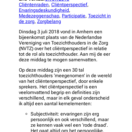
Cliëntenraden
, 
Cliëntperspectief
, 
Ervaringsdeskundigheid
, 
Medezeggenschap
, 
Participatie
, 
Toezicht in
de zorg
, 
Zorgbelang
Dinsdag 3 juli 2018 vond in Arnhem een
bijeenkomst plaats van de Nederlandse
Vereniging van Toezichthouders in de Zorg
(NVTZ) over het cliëntperspectief in relatie
tot de rol als toezichthouder. Aan mij de eer
deze middag te mogen samenvatten.
Op deze middag zijn een 30 tal
toezichthouders ‘meegenomen’ in de wereld
van het cliëntenperspectief, door enkele
sprekers. Het cliëntperspectief is een
veelomvattend begrip en definities zijn
verschillend, maar in elk geval onderscheid
ik altijd een aantal kernelementen:
Subjectiviteit
: ervaringen zijn erg
persoonlijk en ook verschillend, maar
ze kennen vaak wel een ‘rode draad’.
Het gaat altijd om het persoonlijke,