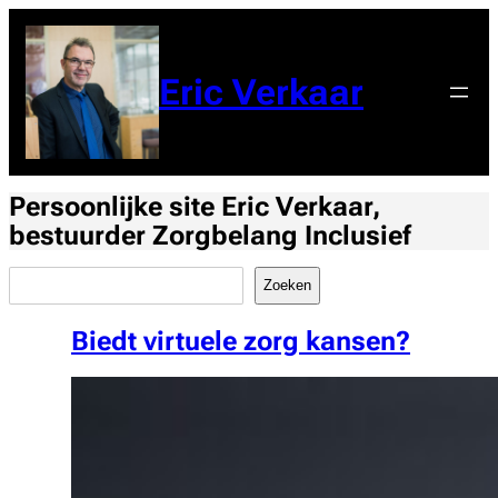
Ga
naar
de
Eric Verkaar
inhoud
Persoonlijke site Eric Verkaar,
bestuurder Zorgbelang Inclusief
Zoeken
Zoeken
Biedt virtuele zorg kansen?