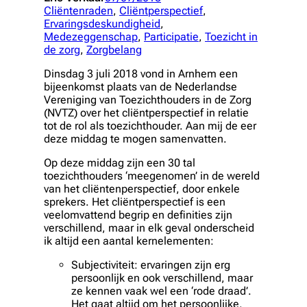
Cliëntenraden
, 
Cliëntperspectief
, 
Ervaringsdeskundigheid
, 
Medezeggenschap
, 
Participatie
, 
Toezicht in
de zorg
, 
Zorgbelang
Dinsdag 3 juli 2018 vond in Arnhem een
bijeenkomst plaats van de Nederlandse
Vereniging van Toezichthouders in de Zorg
(NVTZ) over het cliëntperspectief in relatie
tot de rol als toezichthouder. Aan mij de eer
deze middag te mogen samenvatten.
Op deze middag zijn een 30 tal
toezichthouders ‘meegenomen’ in de wereld
van het cliëntenperspectief, door enkele
sprekers. Het cliëntperspectief is een
veelomvattend begrip en definities zijn
verschillend, maar in elk geval onderscheid
ik altijd een aantal kernelementen:
Subjectiviteit
: ervaringen zijn erg
persoonlijk en ook verschillend, maar
ze kennen vaak wel een ‘rode draad’.
Het gaat altijd om het persoonlijke,