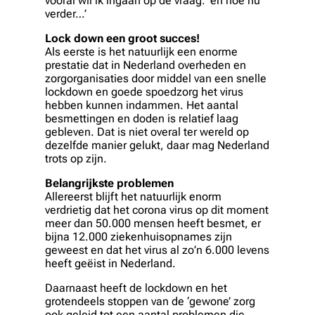
vooral wil ik ingaan op de vraag: ‘en hoe nu
verder…’
Lock down een groot succes!
Als eerste is het natuurlijk een enorme
prestatie dat in Nederland overheden en
zorgorganisaties door middel van een snelle
lockdown en goede spoedzorg het virus
hebben kunnen indammen. Het aantal
besmettingen en doden is relatief laag
gebleven. Dat is niet overal ter wereld op
dezelfde manier gelukt, daar mag Nederland
trots op zijn.
Belangrijkste problemen
Allereerst blijft het natuurlijk enorm
verdrietig dat het corona virus op dit moment
meer dan 50.000 mensen heeft besmet, er
bijna 12.000 ziekenhuisopnames zijn
geweest en dat het virus al zo’n 6.000 levens
heeft geëist in Nederland.
Daarnaast heeft de lockdown en het
grotendeels stoppen van de ‘gewone’ zorg
ook geleid tot een aantal problemen die