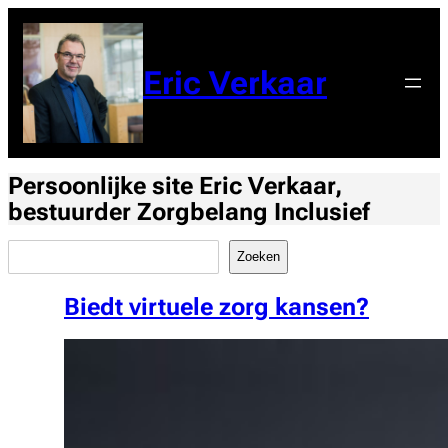
Ga
naar
de
Eric Verkaar
inhoud
Persoonlijke site Eric Verkaar,
bestuurder Zorgbelang Inclusief
Zoeken
Zoeken
Biedt virtuele zorg kansen?