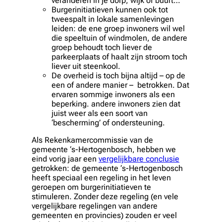
veranderen in je dorp, wijk of buurt…
Burgerinitiatieven kunnen ook tot
tweespalt in lokale samenlevingen
leiden: de ene groep inwoners wil wel
die speeltuin of windmolen, de andere
groep behoudt toch liever de
parkeerplaats of haalt zijn stroom toch
liever uit steenkool.
De overheid is toch bijna altijd – op de
een of andere manier – betrokken. Dat
ervaren sommige inwoners als een
beperking. andere inwoners zien dat
juist weer als een soort van
‘bescherming’ of ondersteuning.
Als Rekenkamercommissie van de
gemeente ‘s-Hertogenbosch, hebben we
eind vorig jaar een
vergelijkbare conclusie
getrokken: de gemeente ‘s-Hertogenbosch
heeft speciaal een regeling in het leven
geroepen om burgerinitiatieven te
stimuleren. Zonder deze regeling (en vele
vergelijkbare regelingen van andere
gemeenten en provincies) zouden er veel