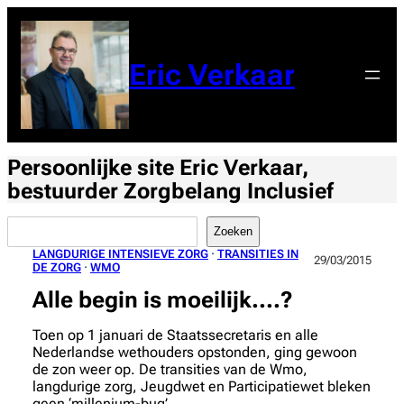
Ga
naar
de
Eric Verkaar
inhoud
Persoonlijke site Eric Verkaar,
bestuurder Zorgbelang Inclusief
Zoeken
Zoeken
LANGDURIGE INTENSIEVE ZORG
 · 
TRANSITIES IN
29/03/2015
DE ZORG
 · 
WMO
Alle begin is moeilijk….?
Toen op 1 januari de Staatssecretaris en alle
Nederlandse wethouders opstonden, ging gewoon
de zon weer op. De transities van de Wmo,
langdurige zorg, Jeugdwet en Participatiewet bleken
geen ‘millenium-bug’…