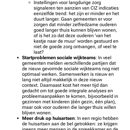
Instellingen voor langdurige zorg
signaleren ten aanzien van CIZ indicaties
eenzelfde trend: het zijn er minder en het
duurt langer. Gaan gemeenten er voor
zorgen dat minder zelfredzame ouderen
goed langer thuis kunnen blijven wonen,
of is het zo dat deze ouderen ‘van het
kastje naar de muur’ worden gestuurd en
niet de goede zorg ontvangen, of veel te
laat?
Startproblemen sociale wijkteams
: In veel
gemeenten melden verschillende partijen dat
de nieuw gevormde sociale wijkteams nog niet
optimaal werken. Samenwerken is nieuw en
lang niet altijd makkelijk in deze nieuw
context. Daarnaast kost het meer tijd dan
gedacht om tot goede integrale analyses en
probleemaanpakken te komen, bijvoorbeeld in
gezinnen met kinderen (één gezin, één plan),
maar ook voor ouderen die langer thuis willen
blijven wonen.
Meer druk op huisartsen
: In een regio hebben
de huisartsen aan de bel getrokken: ze krijgen
ineens meer mensen in de spreekkamer en de