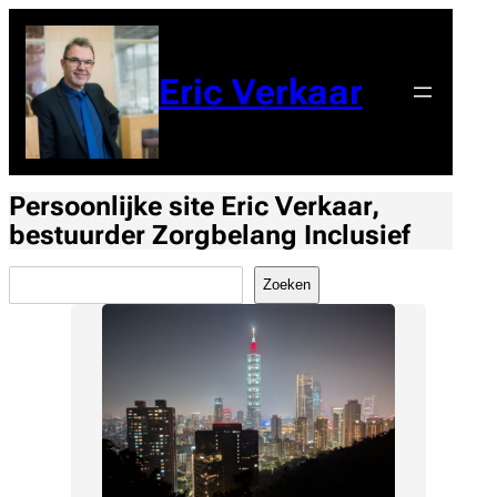
Ga
naar
de
Eric Verkaar
inhoud
Persoonlijke site Eric Verkaar,
bestuurder Zorgbelang Inclusief
Zoeken
Zoeken