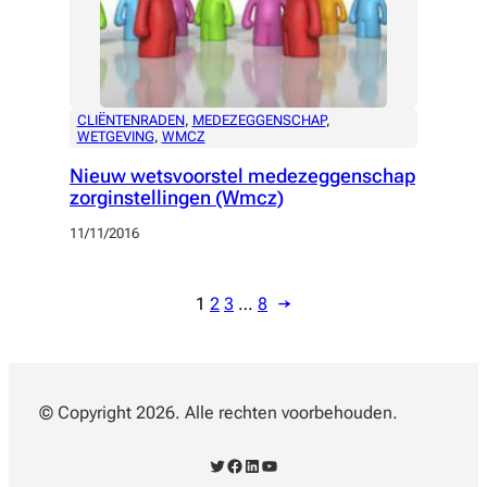
CLIËNTENRADEN
, 
MEDEZEGGENSCHAP
, 
WETGEVING
, 
WMCZ
Nieuw wetsvoorstel medezeggenschap
zorginstellingen (Wmcz)
11/11/2016
1
2
3
…
8
→
© Copyright 2026. Alle rechten voorbehouden.
Twitter
Facebook
LinkedIn
YouTube